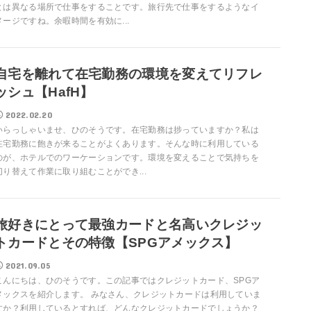
とは異なる場所で仕事をすることです。旅行先で仕事をするようなイ
メージですね。余暇時間を有効に...
自宅を離れて在宅勤務の環境を変えてリフレ
ッシュ【HafH】
2022.02.20
いらっしゃいませ、ひのそうです。在宅勤務は捗っていますか？私は
在宅勤務に飽きが来ることがよくあります。そんな時に利用している
のが、ホテルでのワーケーションです。環境を変えることで気持ちを
切り替えて作業に取り組むことができ...
旅好きにとって最強カードと名高いクレジッ
トカードとその特徴【SPGアメックス】
2021.09.05
こんにちは、ひのそうです。この記事ではクレジットカード、SPGア
メックスを紹介します。 みなさん、クレジットカードは利用していま
すか？利用しているとすれば、どんなクレジットカードでしょうか？