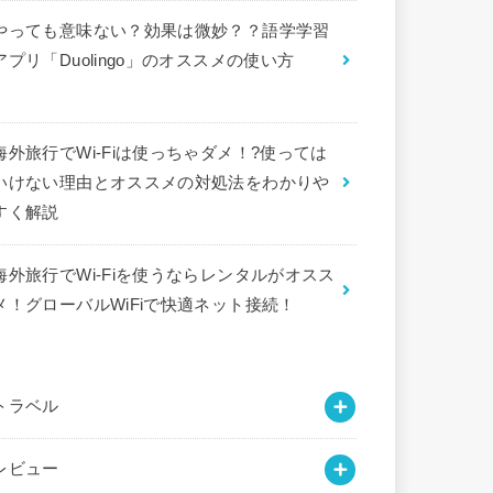
やっても意味ない？効果は微妙？？語学学習
アプリ「Duolingo」のオススメの使い方
海外旅行でWi-Fiは使っちゃダメ！?使っては
いけない理由とオススメの対処法をわかりや
すく解説
海外旅行でWi-Fiを使うならレンタルがオスス
メ！グローバルWiFiで快適ネット接続！
トラベル
レビュー