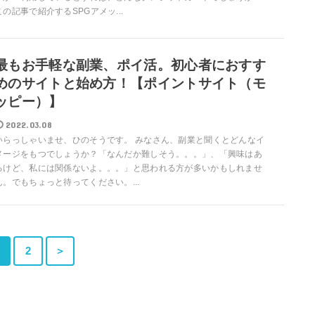
この記事で紹介するSPGアメッ...
最もお手軽な副業、ポイ活。初心者におすす
めのサイトと始め方！【ポイントサイト（モ
ッピー）】
2022.03.08
いらっしゃいませ、ひのそうです。 みなさん、副業と聞くとどんなイ
メージをもつでしょうか？「なんだか難しそう。。。」、「興味はあ
るけど、私には関係ないよ。。。」と思われる方が多いかもしれませ
ん。でもちょっと待ってください。...
2
＞