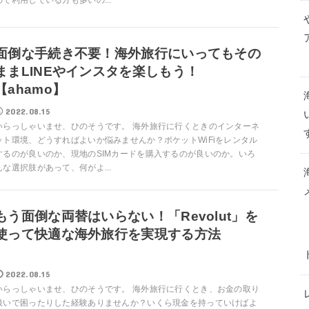
ので利用している方も多いの...
面倒な手続き不要！海外旅行にいってもその
ままLINEやインスタを楽しもう！
【ahamo】
2022.08.15
いらっしゃいませ、ひのそうです。 海外旅行に行くときのインターネ
ット環境、どうすればよいか悩みませんか？ポケットWiFiをレンタル
するのが良いのか、現地のSIMカードを購入するのが良いのか。いろ
んな選択肢があって、何がよ...
もう面倒な両替はいらない！「Revolut」を
使って快適な海外旅行を実現する方法
2022.08.15
いらっしゃいませ、ひのそうです。 海外旅行に行くとき、お金の取り
扱いで困ったりした経験ありませんか？いくら現金を持っていけばよ