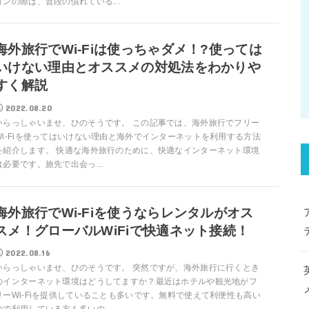
ョンの際は、普段の慣れている...
海外旅行でWi-Fiは使っちゃダメ！?使っては
いけない理由とオススメの対処法をわかりや
すく解説
2022.08.20
いらっしゃいませ、ひのそうです。 この記事では、海外旅行でフリー
Wi-Fiを使ってはいけない理由と海外でインターネットを利用する方法
を紹介します。 快適な海外旅行のために、快適なインターネット環境
は必要です。旅先で出会っ...
海外旅行でWi-Fiを使うならレンタルがオス
スメ！グローバルWiFiで快適ネット接続！
2022.08.16
いらっしゃいませ、ひのそうです。 突然ですが、海外旅行に行くとき
のインターネット環境はどうしてますか？最近はホテルや観光地がフ
リーWi-Fiを提供していることも多いです。無料で使えて利便性も高い