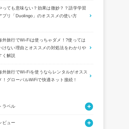
やっても意味ない？効果は微妙？？語学学習
アプリ「Duolingo」のオススメの使い方
海外旅行でWi-Fiは使っちゃダメ！?使っては
いけない理由とオススメの対処法をわかりや
すく解説
海外旅行でWi-Fiを使うならレンタルがオスス
メ！グローバルWiFiで快適ネット接続！
トラベル
レビュー