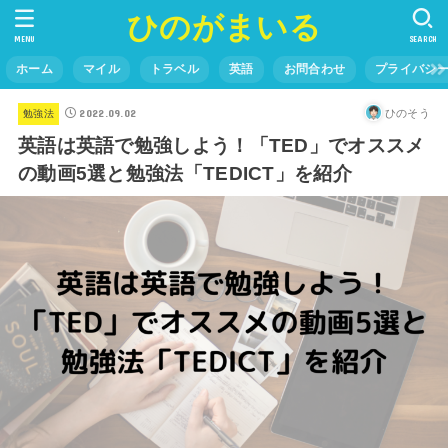
ひのがまいる
MENU
SEARCH
ホーム
マイル
トラベル
英語
お問合わせ
プライバシ
2022.09.02
ひのそう
勉強法
英語は英語で勉強しよう！「TED」でオススメ
の動画5選と勉強法「TEDICT」を紹介