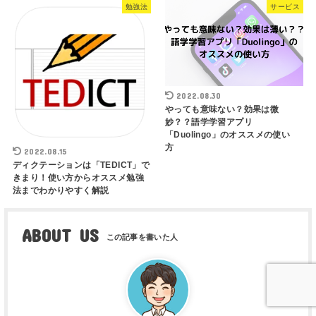
勉強法
サービス
2022.08.30
やっても意味ない？効果は微
妙？？語学学習アプリ
「Duolingo」のオススメの使い
方
2022.08.15
ディクテーションは「TEDICT」で
きまり！使い方からオススメ勉強
法までわかりやすく解説
ABOUT US