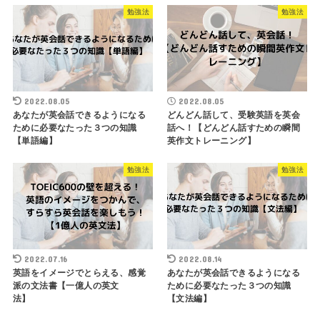
勉強法
勉強法
2022.08.05
2022.08.05
あなたが英会話できるようになる
どんどん話して、受験英語を英会
ために必要なたった３つの知識
話へ！【どんどん話すための瞬間
【単語編】
英作文トレーニング】
勉強法
勉強法
2022.07.16
2022.08.14
英語をイメージでとらえる、感覚
あなたが英会話できるようになる
派の文法書【一億人の英文
ために必要なたった３つの知識
法】
【文法編】