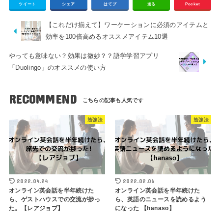
ツイート
シェア
はてブ
送る
Pocket
【これだけ揃えて】ワーケーションに必須のアイテムと
効率を100倍高めるオススメアイテム10選
やっても意味ない？効果は微妙？？語学学習アプリ
「Duolingo」のオススメの使い方
RECOMMEND
勉強法
勉強法
2022.04.24
2022.02.06
オンライン英会話を半年続けた
オンライン英会話を半年続けた
ら、ゲストハウスでの交流が捗っ
ら、英語のニュースを読めるよう
た。【レアジョブ】
になった 【hanaso】